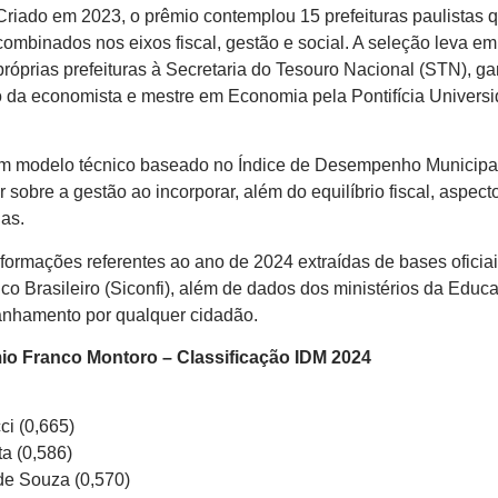
Criado em 2023, o prêmio contemplou 15 prefeituras paulista
combinados nos eixos fiscal, gestão e social. A seleção leva e
próprias prefeituras à Secretaria do Tesouro Nacional (STN), g
 da economista e mestre em Economia pela Pontifícia Univers
um modelo técnico baseado no Índice de Desempenho Municipal 
r sobre a gestão ao incorporar, além do equilíbrio fiscal, aspec
das.
informações referentes ao ano de 2024 extraídas de bases ofic
co Brasileiro (Siconfi), além de dados dos ministérios da Edu
anhamento por qualquer cidadão.
io Franco Montoro – Classificação IDM 2024
ci (0,665)
ta (0,586)
 de Souza (0,570)