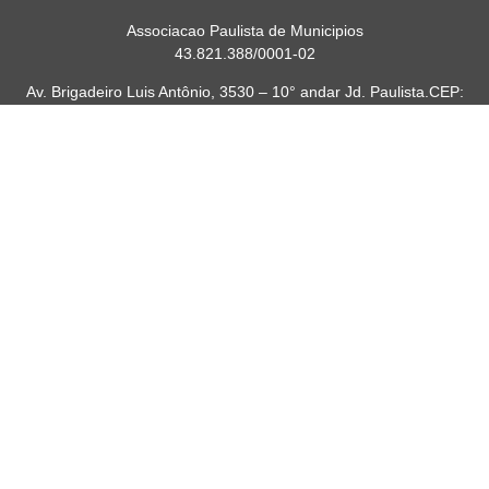
Associacao Paulista de Municipios
43.821.388/0001-02
Av. Brigadeiro Luis Antônio, 3530 – 10° andar Jd. Paulista.CEP:
01402-001
Telefone/Fax: (11) 2165-9999
E-mail: apaulista@apaulista.org.br
Links Rápidos
Quem Somos
Revista Municípios
Atuação
Contato
Diretoria
Webinars
Conquistas
Eventos
TV APM
Webmail
Tire suas dúvidas
Contate a APM para mais informações.