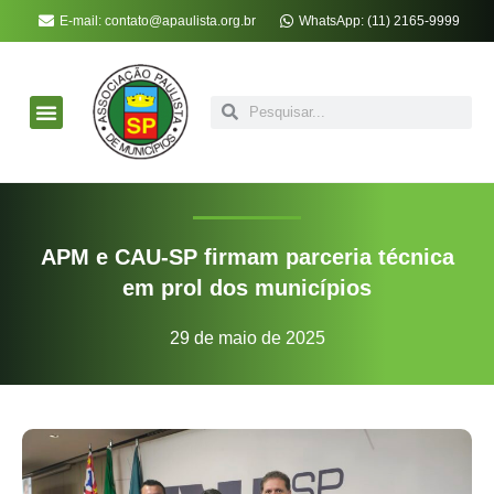
E-mail: contato@apaulista.org.br
WhatsApp: (11) 2165-9999
APM Soluções
Notícias da APM
Atos Oficiais
Associe-se à APM
APM e CAU-SP firmam parceria técnica
em prol dos municípios
29 de maio de 2025