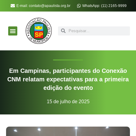
E-mail: contato@apaulista.org.br
WhatsApp: (11) 2165-9999
APM Soluções
Notícias da APM
Atos Oficiais
Associe-se à APM
Em Campinas, participantes do Conexão
CNM relatam expectativas para a primeira
edição do evento
15 de julho de 2025