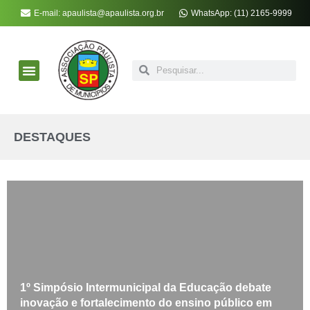
E-mail: apaulista@apaulista.org.br
WhatsApp: (11) 2165-9999
APM Soluções
Notícias da APM
Atos Oficiais
Associe-se à APM
DESTAQUES
1º Simpósio Intermunicipal da Educação debate
inovação e fortalecimento do ensino público em